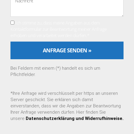
Ich stimme zu, dass meine Angaben aus dem
Kontaktformular zur Beantwortung meiner Anfrage
erhoben und verarbeitet werden dürfen.*
ANFRAGE SENDEN »
A
l
Bei Feldern mit einem (*) handelt es sich um
t
Pflichtfelder.
e
r
n
*Ihre Anfrage wird verschlüsselt per https an unseren
a
Server geschickt. Sie erklären sich damit
t
einverstanden, dass wir die Angaben zur Beantwortung
i
Ihrer Anfrage verwenden dürfen. Hier finden Sie
v
unsere
Datenschutzerklärung und Widerrufhinweise.
e
: